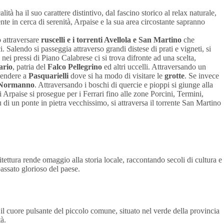
à ha il suo carattere distintivo, dal fascino storico al relax naturale,
e in cerca di serenità, Arpaise e la sua area circostante sapranno
o attraversare
ruscelli e i torrenti Avellola e San Martino
che
. Salendo si passeggia attraverso grandi distese di prati e vigneti, si
nei pressi di Piano Calabrese ci si trova difronte ad una scelta,
ario
, patria del
Falco Pellegrino
ed altri uccelli. Attraversando un
cendere a
Pasquarielli
dove si ha modo di visitare le
grotte
. Se invece
 Normanno
. Attraversando i boschi di quercie e pioppi si giunge alla
Arpaise si prosegue per i Ferrari fino alle zone Porcini, Termini,
di un ponte in pietra vecchissimo, si attraversa il torrente San Martino
itettura rende omaggio alla storia locale, raccontando secoli di cultura e
passato glorioso del paese.
il cuore pulsante del piccolo comune, situato nel verde della provincia
à.