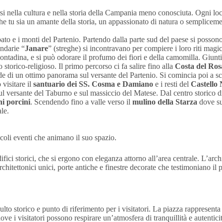
 nella cultura e nella storia della Campania meno conosciuta. Ogni localit
 tu sia un amante della storia, un appassionato di natura o semplicement
ato e i monti del Partenio. Partendo dalla parte sud del paese si posson
ndarie “
Janare
” (streghe) si incontravano per compiere i loro riti magici
ontadina, e si può odorare il profumo dei fiori e della camomilla. Giunti 
storico-religioso. Il primo percorso ci fa salire fino alla
Costa del Ros
de di un ottimo panorama sul versante del Partenio. Si comincia poi a s
visitare il
santuario dei SS. Cosma e Damiano
e i resti del
Castello
l versante del Taburno e sul massiccio del Matese. Dal centro storico di 
i porcini
. Scendendo fino a valle verso il
mulino della Starza
dove su 
le.
iccoli eventi che animano il suo spazio.
fici storici, che si ergono con eleganza attorno all’area centrale. L’arch
chitettonici unici, porte antiche e finestre decorate che testimoniano il 
 storico e punto di riferimento per i visitatori. La piazza rappresenta 
ve i visitatori possono respirare un’atmosfera di tranquillità e autenticit