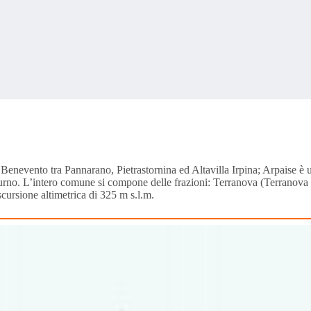
Benevento tra Pannarano, Pietrastornina ed Altavilla Irpina; Arpaise è un
rno. L’intero comune si compone delle frazioni: Terranova (Terranova Fo
scursione altimetrica di 325 m s.l.m.