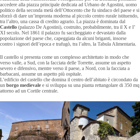
accedere alla piazza principale dedicata ad Urbano de Agostini, uomo
politico della seconda metà dell’Ottocento che fu sindaco del paese e si
sforzò di dare un’impronta moderna al piccolo centro rurale istituendo,
tra l’altro, una cassa di credito agrario. La piazza è dominata dal
Castello
(palazzo De Agostini), costruito, probabilmente, tra il X e I’
XI secolo. Nel 1861 il palazzo fu saccheggiato e devastato dalla
popolazione del paese che, capeggiata da alcuni briganti, insorse
contro i signori dell’epoca e trafugò, tra l’altro, la Tabula Alimentaria.
Il castello si presenta come un complesso architettato in modo che
verso valle, a Sud, con la facciata delle Torrette, assume un aspetto
severo e difensivo, mentre verso il paese, a Nord, con la facciata a
barbacani, assume un aspetto più ospitale.
L’edificio del castello che domina il centro dell’abitato è circondato da
un
borgo medievale
e si sviluppa su una pianta rettangolare di 350 mq
attorno ad un Cortile centrale.