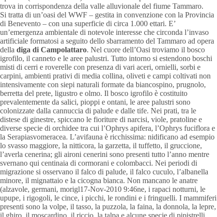
trova in corrispondenza della valle alluvionale del fiume Tammaro.
Si tratta di un’oasi del WWF – gestita in convenzione con la Provincia
di Benevento – con una superficie di circa 1.000 ettari. E’
un’emergenza ambientale di notevole interesse che circonda l’invaso
artificiale formatosi a seguito dello sbarramento del Tammaro ad opera
della
diga di Campolattaro
. Nel cuore dell’Oasi troviamo il bosco
igrofilo, il canneto e le aree palustri. Tutto intorno si estendono boschi
misti di cerri e roverelle con presenza di vari aceri, ornielli, sorbi e
carpini, ambienti prativi di media collina, oliveti e campi coltivati non
intensivamente con siepi naturali formate da biancospino, prugnolo,
berretta del prete, ligustro e olmo. Il bosco igrofilo è costituito
prevalentemente da salici, pioppi e ontani, le aree palustri sono
colonizzate dalla cannuccia di palude e dalle tife. Nei prati, tra le
distese di ginestre, spiccano le fioriture di narcisi, viole, pratoline e
diverse specie di orchidee tra cui l’Ophrys apifera, l’Ophrys fuciflora e
la Serapiasvomeracea. L’avifauna è ricchissima: nidificano ad esempio
lo svasso maggiore, la nitticora, la garzetta, il tuffetto, il gruccione,
l’averla cenerina; gli aironi cenerini sono presenti tutto l’anno mentre
svernano qui centinaia di cormorani e colombacci. Nei periodi di
migrazione si osservano il falco di palude, il falco cuculo, l’albanella
minore, il mignattaio e la cicogna bianca. Non mancano le anatre
(alzavole, germani, morigl17-Nov-2010 9:46ne, i rapaci notturni, le
upupe, i rigogoli, le cince, i picchi, le rondini e i fringuelli. I mammiferi
presenti sono la volpe, il tasso, la puzzola, la faina, la donnola, la lepre,
il ghiro, il moscardino, il riccio, la talpa e alcune specie di pipistrelli