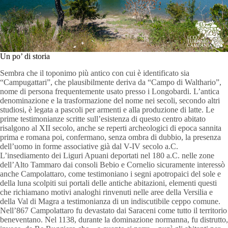
Un po’ di storia
Sembra che il toponimo più antico con cui è identificato sia
“Campugattari”, che plausibilmente deriva da “Campo di Walthario”,
nome di persona frequentemente usato presso i Longobardi. L’antica
denominazione e la trasformazione del nome nei secoli, secondo altri
studiosi, è legata a pascoli per armenti e alla produzione di latte. Le
prime testimonianze scritte sull’esistenza di questo centro abitato
risalgono al XII secolo, anche se reperti archeologici di epoca sannita
prima e romana poi, confermano, senza ombra di dubbio, la presenza
dell’uomo in forme associative già dal V-IV secolo a.C.
L’insediamento dei Liguri Apuani deportati nel 180 a.C. nelle zone
dell’Alto Tammaro dai consoli Bebio e Cornelio sicuramente interessò
anche Campolattaro, come testimoniano i segni apotropaici del sole e
della luna scolpiti sui portali delle antiche abitazioni, elementi questi
che richiamano motivi analoghi rinvenuti nelle aree della Versilia e
della Val di Magra a testimonianza di un indiscutibile ceppo comune.
Nell’867 Campolattaro fu devastato dai Saraceni come tutto il territorio
beneventano. Nel 1138, durante la dominazione normanna, fu distrutto,