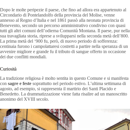
Dopo le molte peripezie il paese, che fino ad allora era appartenuto al
Circondario di Pontelandolfo della provincia del Molise, venne
annesso al Regno d’Italia e nel 1861 passò alla neonata provincia di
Benevento, secondo un percorso amministrativo condiviso con quasi
tutti gli altri comuni dell’odierna Comunità Montana. Il paese, pur nella
sua travagliata storia, riprese a svilupparsi nella seconda metà dell’800.
La prima metà del ‘900 fu, però, di nuovo periodo di sofferenza:
centinaia furono i campolattaresi costretti a partire nella speranza di un
avvenire migliore e grande fu il tributo di sangue offerto in occasione
dei due conflitti mondiali.
Curiosità
La tradizione religiosa è molto sentita in questo Comune e si manifesta
con
sagre e feste
soprattutto nel periodo estivo. L’ultima settimana di
agosto, ad esempio, si rappresenta il martirio dei Santi Placido e
Benedetto. La drammatizzazione viene fatta risalire ad un manoscritto
anonimo del XVIII secolo.