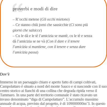
proverbi e modi di dire
– R’occhi metene (
Gli occhi mietono
)
– Ce stanno chiù jorni che sausicchie (
Ci sono più
giorni che salsicce
)
– Cu le dà e le tè l’amicizia se mantè, cu le tè e senza
dà l’amicizia se ne và (
Con il dare e il tenere
l’amicizia si mantiene, con il tenere e senza dare
l’amicizia passa
)
Dov’è
Immerso in un paesaggio chiaro e aperto fatto di campi coltivati,
Campolattaro è situato a nord del monte Sauco e si nasconde con il suo
centro storico ai fianchi di una collina che degrada ripida verso il
Tammaro. In una parte del territorio comunale è stato ricavato un
invaso denominato “diga di Campolattaro”. L’accumulo massimo
annuale di acqua, previsto dal progetto, è di 109000000m’3. In questo