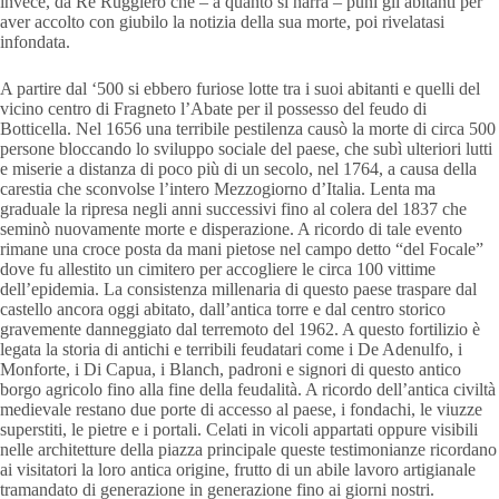
invece, da Re Ruggiero che – a quanto si narra – punì gli abitanti per
aver accolto con giubilo la notizia della sua morte, poi rivelatasi
infondata.
A partire dal ‘500 si ebbero furiose lotte tra i suoi abitanti e quelli del
vicino centro di Fragneto l’Abate per il possesso del feudo di
Botticella. Nel 1656 una terribile pestilenza causò la morte di circa 500
persone bloccando lo sviluppo sociale del paese, che subì ulteriori lutti
e miserie a distanza di poco più di un secolo, nel 1764, a causa della
carestia che sconvolse l’intero Mezzogiorno d’Italia. Lenta ma
graduale la ripresa negli anni successivi fino al colera del 1837 che
seminò nuovamente morte e disperazione. A ricordo di tale evento
rimane una croce posta da mani pietose nel campo detto “del Focale”
dove fu allestito un cimitero per accogliere le circa 100 vittime
dell’epidemia. La consistenza millenaria di questo paese traspare dal
castello ancora oggi abitato, dall’antica torre e dal centro storico
gravemente danneggiato dal terremoto del 1962. A questo fortilizio è
legata la storia di antichi e terribili feudatari come i De Adenulfo, i
Monforte, i Di Capua, i Blanch, padroni e signori di questo antico
borgo agricolo fino alla fine della feudalità. A ricordo dell’antica civiltà
medievale restano due porte di accesso al paese, i fondachi, le viuzze
superstiti, le pietre e i portali. Celati in vicoli appartati oppure visibili
nelle architetture della piazza principale queste testimonianze ricordano
ai visitatori la loro antica origine, frutto di un abile lavoro artigianale
tramandato di generazione in generazione fino ai giorni nostri.