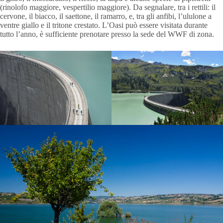
(rinolofo maggiore, vespertilio maggiore). Da segnalare, tra i rettili: il
cervone, il biacco, il saettone, il ramarro, e, tra gli anfibi, l’ululone a
ventre giallo e il tritone crestato. L’Oasi può essere visitata durante
tutto l’anno, è sufficiente prenotare presso la sede del WWF di zona.