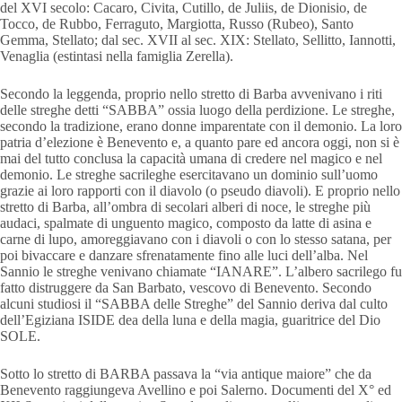
del XVI secolo: Cacaro, Civita, Cutillo, de Juliis, de Dionisio, de
Tocco, de Rubbo, Ferraguto, Margiotta, Russo (Rubeo), Santo
Gemma, Stellato; dal sec. XVII al sec. XIX: Stellato, Sellitto, Iannotti,
Venaglia (estintasi nella famiglia Zerella).
Secondo la leggenda, proprio nello stretto di Barba avvenivano i riti
delle streghe detti “SABBA” ossia luogo della perdizione. Le streghe,
secondo la tradizione, erano donne imparentate con il demonio. La loro
patria d’elezione è Benevento e, a quanto pare ed ancora oggi, non si è
mai del tutto conclusa la capacità umana di credere nel magico e nel
demonio. Le streghe sacrileghe esercitavano un dominio sull’uomo
grazie ai loro rapporti con il diavolo (o pseudo diavoli). E proprio nello
stretto di Barba, all’ombra di secolari alberi di noce, le streghe più
audaci, spalmate di unguento magico, composto da latte di asina e
carne di lupo, amoreggiavano con i diavoli o con lo stesso satana, per
poi bivaccare e danzare sfrenatamente fino alle luci dell’alba. Nel
Sannio le streghe venivano chiamate “IANARE”. L’albero sacrilego fu
fatto distruggere da San Barbato, vescovo di Benevento. Secondo
alcuni studiosi il “SABBA delle Streghe” del Sannio deriva dal culto
dell’Egiziana ISIDE dea della luna e della magia, guaritrice del Dio
SOLE.
Sotto lo stretto di BARBA passava la “via antique maiore” che da
Benevento raggiungeva Avellino e poi Salerno. Documenti del X° ed