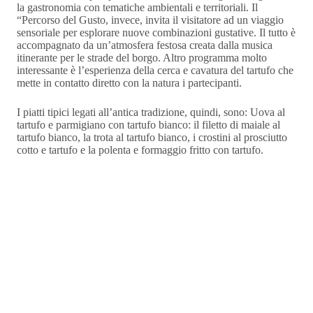
la gastronomia con tematiche ambientali e territoriali. Il
“Percorso del Gusto, invece, invita il visitatore ad un viaggio
sensoriale per esplorare nuove combinazioni gustative. Il tutto è
accompagnato da un’atmosfera festosa creata dalla musica
itinerante per le strade del borgo. Altro programma molto
interessante è l’esperienza della cerca e cavatura del tartufo che
mette in contatto diretto con la natura i partecipanti.
I piatti tipici legati all’antica tradizione, quindi, sono: Uova al
tartufo e parmigiano con tartufo bianco: il filetto di maiale al
tartufo bianco, la trota al tartufo bianco, i crostini al prosciutto
cotto e tartufo e la polenta e formaggio fritto con tartufo.
Le tue preferenze relative alla privacy
Informativa sulla raccolta