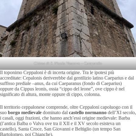
Chiesa di S. Nicola Vescovo – Campanile
Il toponimo Ceppaloni è di incerta origine. Tra le ipotesi più
accreditate: Cepalonis deriverebbe dal gentilizio latino Caeparius e dal
suffisso prediale –anus, da cui Caeparanus (fondo di Caeparius)
oppure da Cippus leonis, ossia “cippo del leone”, ove cippo è nel
significato di altura, monte oppure di cippo, colonna.
Il territorio ceppalonese comprende, oltre Ceppaloni capoluogo con il
suo
borgo medievale
dominato dal
castello normanno
dell’XI secolo,
i casali, oggi frazioni, che hanno anch’essi origine medievale: Barba
(l’antica Balba o Valva ove tra il XII e il XV secolo esisteva un
castello), Santa Croce, San Giovanni e Beltiglio (un tempo San
Bartolomeo, poi Chianche).