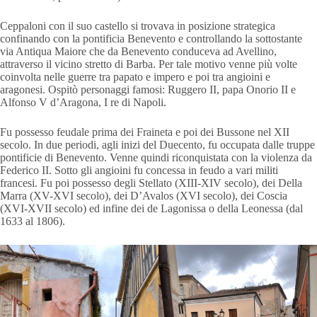
Ceppaloni con il suo castello si trovava in posizione strategica
confinando con la pontificia Benevento e controllando la sottostante
via Antiqua Maiore che da Benevento conduceva ad Avellino,
attraverso il vicino stretto di Barba. Per tale motivo venne più volte
coinvolta nelle guerre tra papato e impero e poi tra angioini e
aragonesi. Ospitò personaggi famosi: Ruggero II, papa Onorio II e
Alfonso V d’Aragona, I re di Napoli.
Fu possesso feudale prima dei Fraineta e poi dei Bussone nel XII
secolo. In due periodi, agli inizi del Duecento, fu occupata dalle truppe
pontificie di Benevento. Venne quindi riconquistata con la violenza da
Federico II. Sotto gli angioini fu concessa in feudo a vari militi
francesi. Fu poi possesso degli Stellato (XIII-XIV secolo), dei Della
Marra (XV-XVI secolo), dei D’Avalos (XVI secolo), dei Coscia
(XVI-XVII secolo) ed infine dei de Lagonissa o della Leonessa (dal
1633 al 1806).