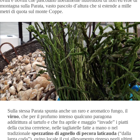
ovini e bovini che pascolano liberamente nutrendosi di fiori ed erbe di
montagna sulla Parata, vasto pascolo d’altura che si estende a mille
metri di quota sul monte Coppe.
Sulla stessa Parata spunta anche un raro e aromatico fungo, il
virno
, che per il profumo intenso qualcuno paragona
addirittura al tartufo e che fra aprile e maggio “invade” i piatti
della cucina cerretese, nelle tagliatelle fatte a mano o nel
tradizionale
spezzatino di agnello di pecora laticauda
(“dalla
larga coda”), ovino locale il cui allevamento ripreso negli ultimi