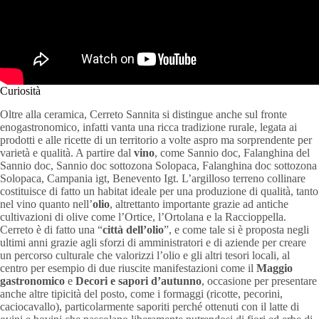
Curiosità
Oltre alla ceramica, Cerreto Sannita si distingue anche sul fronte
enogastronomico, infatti vanta una ricca tradizione rurale, legata ai
prodotti e alle ricette di un territorio a volte aspro ma sorprendente per
varietà e qualità. A partire dal
vino
, come Sannio doc, Falanghina del
Sannio doc, Sannio doc sottozona Solopaca, Falanghina doc sottozona
Solopaca, Campania igt, Benevento Igt. L’argilloso terreno collinare
costituisce di fatto un habitat ideale per una produzione di qualità, tanto
nel vino quanto nell’
olio
, altrettanto importante grazie ad antiche
cultivazioni di olive come l’Ortice, l’Ortolana e la Raccioppella.
Cerreto è di fatto una “
città dell’olio
”, e come tale si è proposta negli
ultimi anni grazie agli sforzi di amministratori e di aziende per creare
un percorso culturale che valorizzi l’olio e gli altri tesori locali, al
centro per esempio di due riuscite manifestazioni come il
Maggio
gastronomico
e
Decori e sapori d’autunno
, occasione per presentare
anche altre tipicità del posto, come i formaggi (ricotte, pecorini,
caciocavallo), particolarmente saporiti perché ottenuti con il latte di