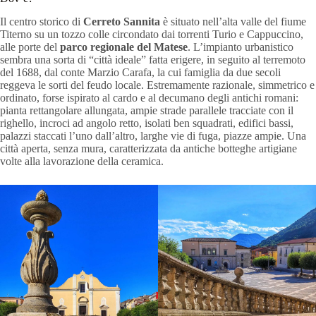
Il centro storico di
Cerreto Sannita
è situato nell’alta valle del fiume
Titerno su un tozzo colle circondato dai torrenti Turio e Cappuccino,
alle porte del
parco regionale del Matese
. L’impianto urbanistico
sembra una sorta di “città ideale” fatta erigere, in seguito al terremoto
del 1688, dal conte Marzio Carafa, la cui famiglia da due secoli
reggeva le sorti del feudo locale. Estremamente razionale, simmetrico e
ordinato, forse ispirato al cardo e al decumano degli antichi romani:
pianta rettangolare allungata, ampie strade parallele tracciate con il
righello, incroci ad angolo retto, isolati ben squadrati, edifici bassi,
palazzi staccati l’uno dall’altro, larghe vie di fuga, piazze ampie. Una
città aperta, senza mura, caratterizzata da antiche botteghe artigiane
volte alla lavorazione della ceramica.