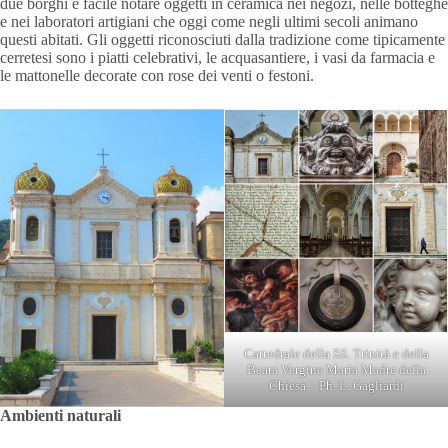
due borghi è facile notare oggetti in ceramica nei negozi, nelle botteghe
e nei laboratori artigiani che oggi come negli ultimi secoli animano
questi abitati. Gli oggetti riconosciuti dalla tradizione come tipicamente
cerretesi sono i piatti celebrativi, le acquasantiere, i vasi da farmacia e
le mattonelle decorate con rose dei venti o festoni.
Cattedrale della SS. Trinità e della
Beata Vergine Maria Madre della
Chiesa – Ph. L. Gagliardi
Ambienti naturali