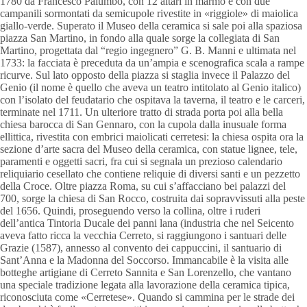
1780 da Francesco Palumbo, con 12 altari in marmo e con due
campanili sormontati da semicupole rivestite in «riggiole» di maiolica
giallo-verde. Superato il Museo della ceramica si sale poi alla spaziosa
piazza San Martino, in fondo alla quale sorge la collegiata di San
Martino, progettata dal “regio ingegnero” G. B. Manni e ultimata nel
1733: la facciata è preceduta da un’ampia e scenografica scala a rampe
ricurve. Sul lato opposto della piazza si staglia invece il Palazzo del
Genio (il nome è quello che aveva un teatro intitolato al Genio italico)
con l’isolato del feudatario che ospitava la taverna, il teatro e le carceri,
terminate nel 1711. Un ulteriore tratto di strada porta poi alla bella
chiesa barocca di San Gennaro, con la cupola dalla inusuale forma
ellittica, rivestita con embrici maiolicati cerretesi: la chiesa ospita ora la
sezione d’arte sacra del Museo della ceramica, con statue lignee, tele,
paramenti e oggetti sacri, fra cui si segnala un prezioso calendario
reliquiario cesellato che contiene reliquie di diversi santi e un pezzetto
della Croce. Oltre piazza Roma, su cui s’affacciano bei palazzi del
700, sorge la chiesa di San Rocco, costruita dai sopravvissuti alla peste
del 1656. Quindi, proseguendo verso la collina, oltre i ruderi
dell’antica Tintoria Ducale dei panni lana (industria che nel Seicento
aveva fatto ricca la vecchia Cerreto, si raggiungono i santuari delle
Grazie (1587), annesso al convento dei cappuccini, il santuario di
Sant’Anna e la Madonna del Soccorso. Immancabile è la visita alle
botteghe artigiane di Cerreto Sannita e San Lorenzello, che vantano
una speciale tradizione legata alla lavorazione della ceramica tipica,
riconosciuta come «Cerretese». Quando si cammina per le strade dei