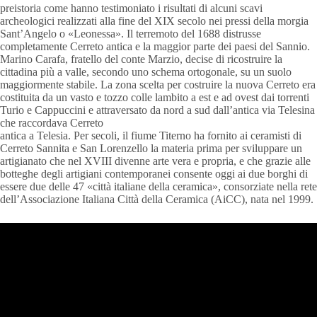
preistoria come hanno testimoniato i risultati di alcuni scavi
archeologici realizzati alla fine del XIX secolo nei pressi della morgia
Sant’Angelo o «Leonessa». Il terremoto del 1688 distrusse
completamente Cerreto antica e la maggior parte dei paesi del Sannio.
Marino Carafa, fratello del conte Marzio, decise di ricostruire la
cittadina più a valle, secondo uno schema ortogonale, su un suolo
maggiormente stabile. La zona scelta per costruire la nuova Cerreto era
costituita da un vasto e tozzo colle lambito a est e ad ovest dai torrenti
Turio e Cappuccini e attraversato da nord a sud dall’antica via Telesina
che raccordava Cerreto
antica a Telesia. Per secoli, il fiume Titerno ha fornito ai ceramisti di
Cerreto Sannita e San Lorenzello la materia prima per sviluppare un
artigianato che nel XVIII divenne arte vera e propria, e che grazie alle
botteghe degli artigiani contemporanei consente oggi ai due borghi di
essere due delle 47 «città italiane della ceramica», consorziate nella rete
dell’Associazione Italiana Città della Ceramica (AiCC), nata nel 1999.