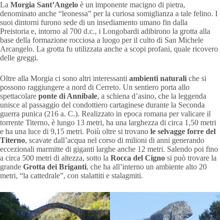
La
Morgia Sant’Angelo
è un imponente macigno di pietra,
denominato anche “leonessa” per la curiosa somiglianza a tale felino. I
suoi dintorni furono sede di un insediamento umano fin dalla
Preistoria e, intorno al 700 d.c., i Longobardi adibirono la grotta alla
base della formazione rocciosa a luogo per il culto di San Michele
Arcangelo. La grotta fu utilizzata anche a scopi profani, quale ricovero
delle greggi.
Oltre alla Morgia ci sono altri interessanti
ambienti naturali
che si
possono raggiungere a nord di Cerreto. Un sentiero porta allo
spettacolare
ponte di Annibale
, a schiena d’asino, che la leggenda
unisce al passaggio del condottiero cartaginese durante la Seconda
guerra punica (216 a. C.). Realizzato in epoca romana per valicare il
torrente Titerno, è lungo 13 metri, ha una larghezza di circa 1,50 metri
e ha una luce di 9,15 metri. Poiù oltre si trovano
le selvagge forre del
Titerno
, scavate dall’acqua nel corso di milioni di anni generando
eccezionali marmitte di giganti larghe anche 12 metri. Salendo poi fino
a circa 500 metri di altezza, sotto la
Rocca del Cigno
si può trovare la
grande
Grotta dei Briganti
, che ha all’interno un ambiente alto 20
metri, “la cattedrale”, con stalattiti e stalagmiti.