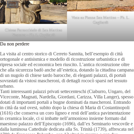
Vista su Piazza San Martino – Ph. L.
Gagliardi
Chiesa Parrocchiale di San Martino
Vescovo – Ph. L. Gagliardi
Da non perdere
La visita al centro storico di Cerreto Sannita, bell’esempio di città
ortogonale e antisismica e modello di ricostruzione urbanistica e di
ripresa sociale ed economica ben riuscito. L’antica ricostruzione oltre
che alla sicurezza badò anche all’estetica, dotando la cittadina campana
di un nugolo di chiese tardo barocche, di eleganti palazzi, di portali
sovrastati da vistosi mascheroni, di dettagli rococò sparsi nel tessuto
urbano.
Tanti interessanti palazzi privati settecenteschi (Ciaburro, Ungaro, del
Viceconte, Magnati, Nardella, Giordani, Carizza, Villa Langer), spesso
dotati di importanti portali a bugne dominati da mascheroni. Entrando
in città da sud ovest, subito dopo la chiesa di Maria di Costantinopoli
(1616) che conserva un coro ligneo e resti dell’antica pavimentazione
in ceramica locale, ci si imbatte nell’armonioso insieme formato dal
maestoso palazzo dell’Episcopio (1696), dall’ex Seminario vescovile e
dalla luminosa Cattedrale dedicata alla Ss. Trinità (1739), affrescata nel