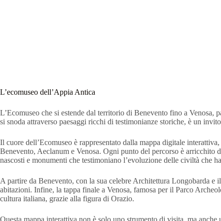
L’ecomuseo dell’Appia Antica
L’Ecomuseo che si estende dal territorio di Benevento fino a Venosa, pas
si snoda attraverso paesaggi ricchi di testimonianze storiche, è un invito
Il cuore dell’Ecomuseo è rappresentato dalla mappa digitale interattiva, un
Benevento, Aeclanum e Venosa. Ogni punto del percorso è arricchito da i
nascosti e monumenti che testimoniano l’evoluzione delle civiltà che ha
A partire da Benevento, con la sua celebre Architettura Longobarda e il
abitazioni. Infine, la tappa finale a Venosa, famosa per il Parco Archeol
cultura italiana, grazie alla figura di Orazio.
Questa mappa interattiva non è solo uno strumento di visita, ma anche un