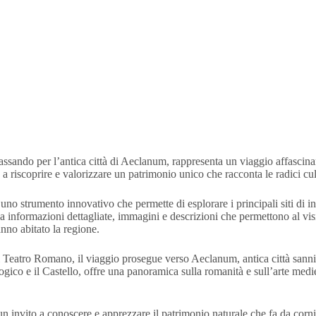
sando per l’antica città di Aeclanum, rappresenta un viaggio affascinant
 a riscoprire e valorizzare un patrimonio unico che racconta le radici cul
o strumento innovativo che permette di esplorare i principali siti di inter
nformazioni dettagliate, immagini e descrizioni che permettono al visita
nno abitato la regione.
 Teatro Romano, il viaggio prosegue verso Aeclanum, antica città sannita
ogico e il Castello, offre una panoramica sulla romanità e sull’arte medie
 invito a conoscere e apprezzare il patrimonio naturale che fa da cornic