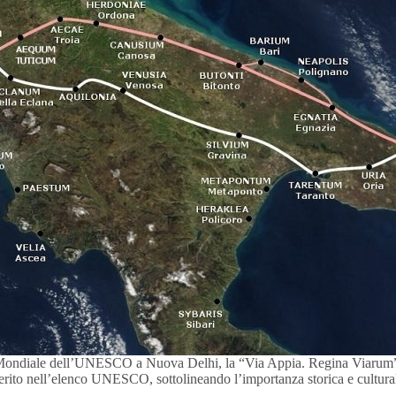
o Mondiale dell’UNESCO a Nuova Delhi, la “Via Appia. Regina Viarum” è 
erito nell’elenco UNESCO, sottolineando l’importanza storica e culturale 