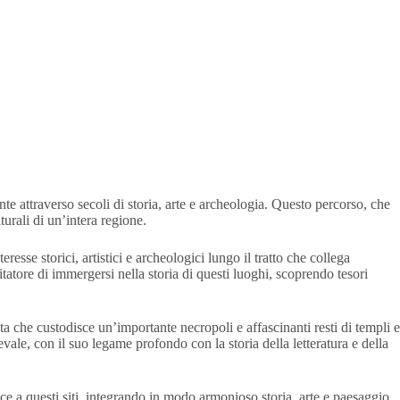
e attraverso secoli di storia, arte e archeologia. Questo percorso, che
turali di un’intera regione.
esse storici, artistici e archeologici lungo il tratto che collega
tore di immergersi nella storia di questi luoghi, scoprendo tesori
 che custodisce un’importante necropoli e affascinanti resti di templi e
vale, con il suo legame profondo con la storia della letteratura e della
e a questi siti, integrando in modo armonioso storia, arte e paesaggio.