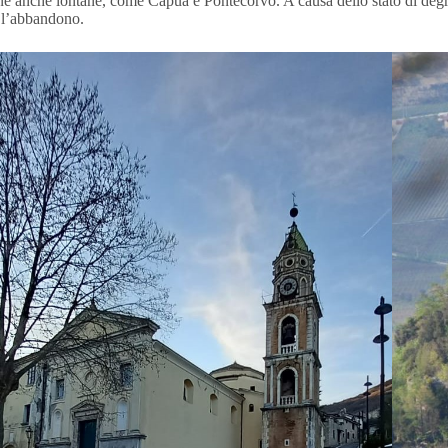
ne anche lontane, come Capua e Pontecorvo. A causa dello stato di degrado
e l’abbandono.