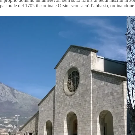
il proprio dominio innumerevoli beni sotto forma di feudi inscritti in zo
pastorale del 1705 il cardinale Orsini sconsacrò l’abbazia, ordinandon