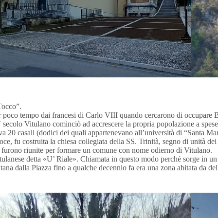
“Tocco”.
r poco tempo dai francesi di Carlo VIII quando cercarono di occupare B
secolo Vitulano cominciò ad accrescere la propria popolazione a spese 
a 20 casali (dodici dei quali appartenevano all’università di “Santa Mari
, fu costruita la chiesa collegiata della SS. Trinità, segno di unità dei 
 furono riunite per formare un comune con nome odierno di Vitulano.
 vitulanese detta «U’ Riale». Chiamata in questo modo perché sorge in 
ntana dalla Piazza fino a qualche decennio fa era una zona abitata da dell