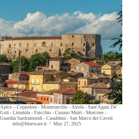
Apice – Ceppaloni - Montesarchio - Airola - Sant'Agata De'
Goti - Limatola - Faicchio - Cusano Mutri - Morcone -
Guardia Sanframondi - Casalduni - San Marco dei Cavoti
info@blueware.it
May 27, 2025